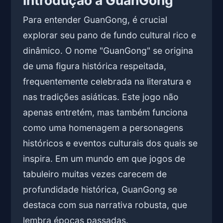
Introdução a GuanGong
Para entender GuanGong, é crucial
explorar seu pano de fundo cultural rico e
dinâmico. O nome "GuanGong" se origina
de uma figura histórica respeitada,
frequentemente celebrada na literatura e
nas tradições asiáticas. Este jogo não
apenas entretém, mas também funciona
como uma homenagem a personagens
históricos e eventos culturais dos quais se
inspira. Em um mundo em que jogos de
tabuleiro muitas vezes carecem de
profundidade histórica, GuanGong se
destaca com sua narrativa robusta, que
lembra épocas passadas.