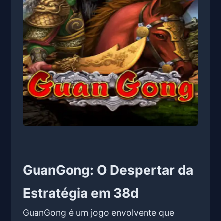
GuanGong: O Despertar da
Estratégia em 38d
GuanGong é um jogo envolvente que