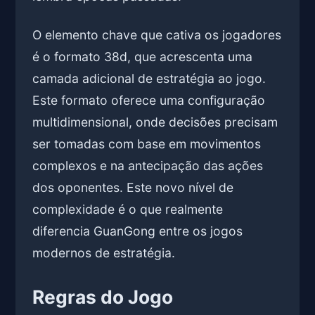
O elemento chave que cativa os jogadores
é o formato 38d, que acrescenta uma
camada adicional de estratégia ao jogo.
Este formato oferece uma configuração
multidimensional, onde decisões precisam
ser tomadas com base em movimentos
complexos e na antecipação das ações
dos oponentes. Este novo nível de
complexidade é o que realmente
diferencia GuanGong entre os jogos
modernos de estratégia.
Regras do Jogo