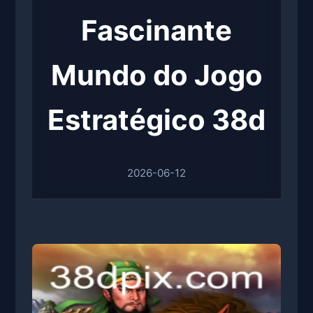
Fascinante
Mundo do Jogo
Estratégico 38d
2026-06-12