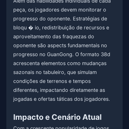
Além das habilidades individuais de cada
peça, os jogadores devem monitorar o
progresso do oponente. Estratégias de
bloqu � io, redistribuição de recursos e
aproveitamento das fraquezas do
oponente são aspects fundamentais no
progresso no GuanGong. O formato 38d
acrescenta elementos como mudanças
sazonais no tabuleiro, que simulam
condições de terrenos e tempos
diferentes, impactando diretamente as
jogadas e ofertas táticas dos jogadores.
Impacto e Cenário Atual
Com a crescente popularidade de jogos