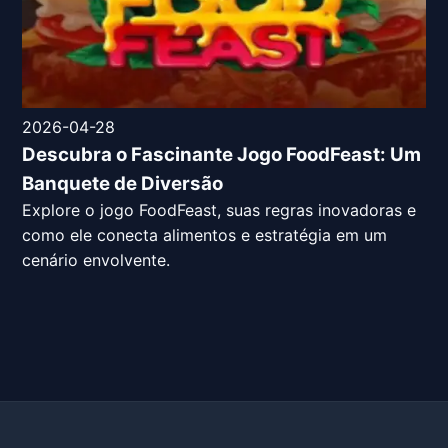
2026-04-28
Descubra o Fascinante Jogo FoodFeast: Um
Banquete de Diversão
Explore o jogo FoodFeast, suas regras inovadoras e
como ele conecta alimentos e estratégia em um
cenário envolvente.