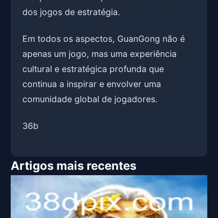
dos jogos de estratégia.
Em todos os aspectos, GuanGong não é
apenas um jogo, mas uma experiência
cultural e estratégica profunda que
continua a inspirar e envolver uma
comunidade global de jogadores.
36b
Artigos mais recentes