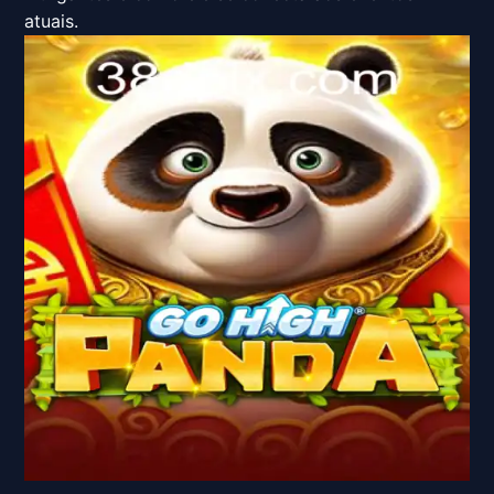
atuais.