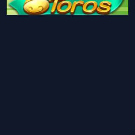
2026-05-03
Descubra o Fascinante Jogo 6Toros:
Regras e Estratégias
Explore o mundo estratégico de 6Toros, um jogo
que desafia a mente com suas regras únicas e o
recente evento 38d.