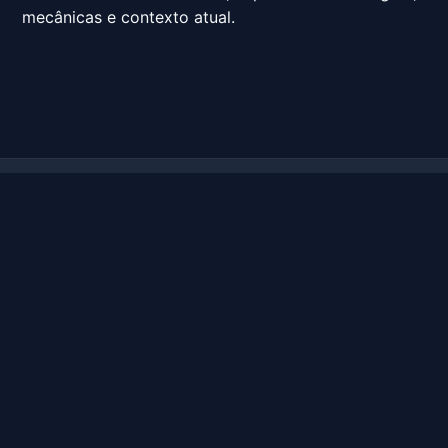
mecânicas e contexto atual.
Categorias
Contate-nos
Jogos de sabong
Email: support@38dpix.com
Jogos de pôquer
Roleta
Rinha de galos
política Privacidade
Notícias Expressas