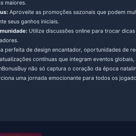
as maiores.
us:
Aproveite as promoções sazonais que podem mult
nte seus ganhos iniciais.
omunidade:
Utilize discussões online para trocar dicas
adores.
a perfeita de design encantador, oportunidades de 
e atualizações contínuas que integram eventos globais,
BonusBuy não só captura o coração da época natali
iona uma jornada emocionante para todos os jogado