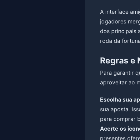
A interface am
jogadores merg
dos principais 
roda da fortu
Regras e 
Para garantir q
aproveitar ao 
Escolha sua ap
sua aposta. Iss
para comprar 
Acerte os ícon
presentes ofer