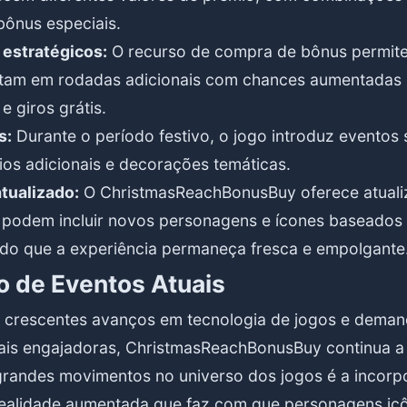
bônus especiais.
estratégicos:
O recurso de compra de bônus permite
stam em rodadas adicionais com chances aumentadas
e giros grátis.
s:
Durante o período festivo, o jogo introduz eventos
os adicionais e decorações temáticas.
tualizado:
O ChristmasReachBonusBuy oferece atual
 podem incluir novos personagens e ícones baseados
indo que a experiência permaneça fresca e empolgante
o de Eventos Atuais
s crescentes avanços em tecnologia de jogos e deman
ais engajadoras, ChristmasReachBonusBuy continua a 
randes movimentos no universo dos jogos é a incorp
realidade aumentada que faz com que personagens icô