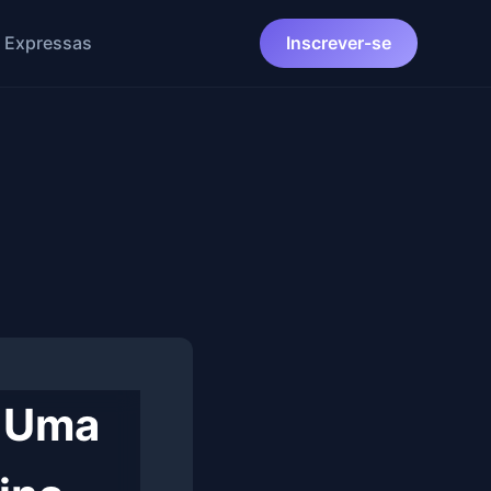
s Expressas
Inscrever-se
 Uma