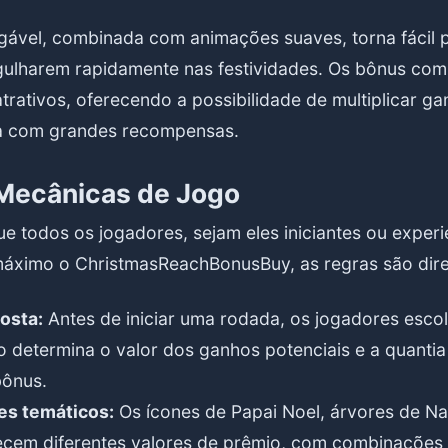
igável, combinada com animações suaves, torna fácil 
ulharem rapidamente nas festividades. Os bônus com
atrativos, oferecendo a possibilidade de multiplicar ga
na com grandes recompensas.
Mecânicas de Jogo
ue todos os jogadores, sejam eles iniciantes ou exper
máximo o ChristmasReachBonusBuy, as regras são dire
osta:
Antes de iniciar uma rodada, os jogadores esco
o determina o valor dos ganhos potenciais e a quantia
bônus.
es temáticos:
Os ícones de Papai Noel, árvores de Nat
ecem diferentes valores de prêmio, com combinações 