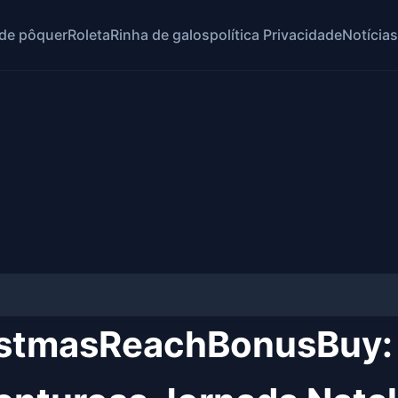
de pôquer
Roleta
Rinha de galos
política Privacidade
Notícia
istmasReachBonusBuy: