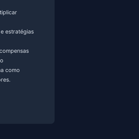
iplicar
 e estratégias
recompensas
 o
na como
res.