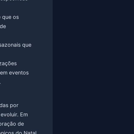
 que os
 de
 sazonais que
izações
 em eventos
.
das por
evoluir. Em
oração de
nicos do Natal