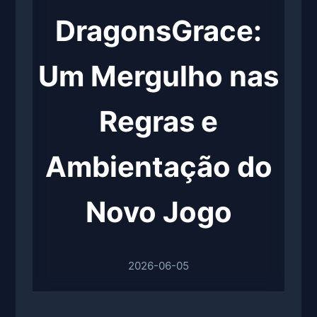
DragonsGrace:
Um Mergulho nas
Regras e
Ambientação do
Novo Jogo
2026-06-05