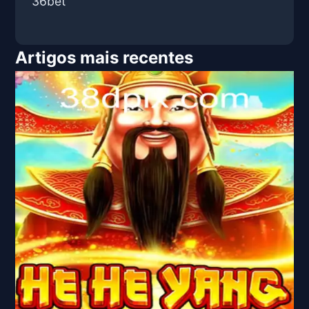
36bet
Artigos mais recentes