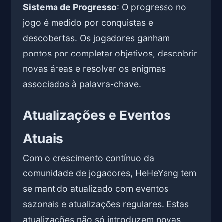
Sistema de Progresso
: O progresso no
jogo é medido por conquistas e
descobertas. Os jogadores ganham
pontos por completar objetivos, descobrir
novas áreas e resolver os enigmas
associados à palavra-chave.
Atualizações e Eventos
Atuais
Com o crescimento contínuo da
comunidade de jogadores, HeHeYang tem
se mantido atualizado com eventos
sazonais e atualizações regulares. Estas
atualizações não só introduzem novas