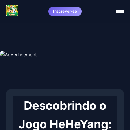
Inscrever-se
Descobrindo o
Jogo HeHeYang: