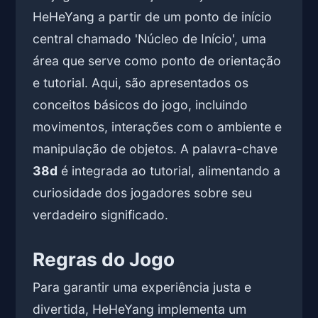
HeHeYang a partir de um ponto de início
central chamado 'Núcleo de Início', uma
área que serve como ponto de orientação
e tutorial. Aqui, são apresentados os
conceitos básicos do jogo, incluindo
movimentos, interações com o ambiente e
manipulação de objetos. A palavra-chave
38d
é integrada ao tutorial, alimentando a
curiosidade dos jogadores sobre seu
verdadeiro significado.
Regras do Jogo
Para garantir uma experiência justa e
divertida, HeHeYang implementa um