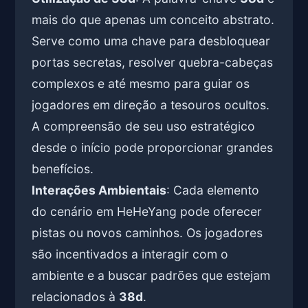
mais do que apenas um conceito abstrato.
Serve como uma chave para desbloquear
portas secretas, resolver quebra-cabeças
complexos e até mesmo para guiar os
jogadores em direção a tesouros ocultos.
A compreensão de seu uso estratégico
desde o início pode proporcionar grandes
benefícios.
Interações Ambientais
: Cada elemento
do cenário em HeHeYang pode oferecer
pistas ou novos caminhos. Os jogadores
são incentivados a interagir com o
ambiente e a buscar padrões que estejam
relacionados à
38d
.